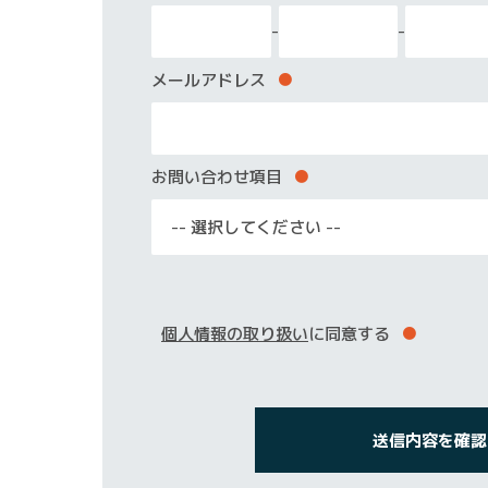
-
-
メールアドレス
●
お問い合わせ項目
●
個人情報の取り扱い
に同意する
●
私達について
送信内容を確認
About Us
JOB CUBEとは
About JOB CUBE