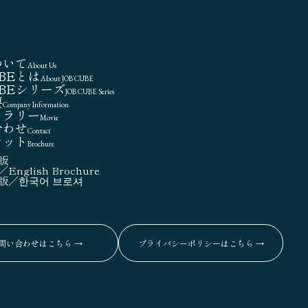
ついて
About Us
UBEとは
About JOB CUBE
UBEシリーズ
JOB CUBE Series
要
Company Information
ャラリー
Movie
合わせ
Contact
レット
Brochure
版
English Brochure
版／한국어 브로셔
問い合わせはこちら →
プライバシーポリシーはこちら →