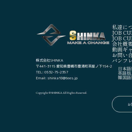
私達に
JOB C
JOB C
会社概
動画ギ
お問い
パンフ
株式会社SHINKA
〒441-3115 愛知県豊橋市豊清町茶屋ノ下154-2
日本語
TEL: 0532-75-2357
英語版／
韓国語
Email: shinka18@tees.jp
Copyright © SHINKA All Rights Reserved.
お